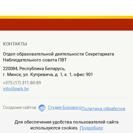
КОНТАКТЫ
Отдел образовательной деятельности Секретариата
Наблюдательного совета ПВТ
220084, Республика Беларусь,
г. Минск, ул. Купревича, д. 1, к. 1, офис 901
+375 (17) 311-80-89
info@park.by
Создание сайтов
Студия Борового
Политика обработки
персональных данных
Политика в отношении обработки cookie
Для обеспечения удобства пользователей сайта
используются cookies.
Подробнее
© 2026, ГУ «Секретариат Наблюдательного совета Парка